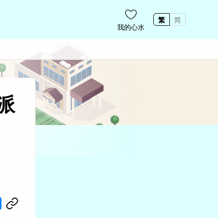
繁
简
我的心水
派