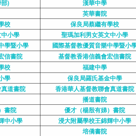
部)
漢華中學
英華書院
學校
保良局蔡繼有學校
文中小學
聖瑪加利男女英文中小學
中學暨小學
國際基督教優質音樂中學暨小
宏信書院
基督教香港信義會宏信書院
學校
福建中學
小學
保良局羅氏基金中學
會真道書院
香港華人基督教聯會真道書院
播道書院
）書院
優才（楊殷有娣）書院
輝中小學
浸大附屬學校王錦輝中小學
培僑書院