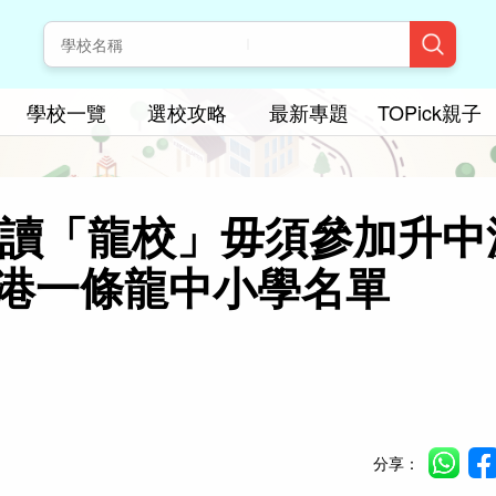
學校一覽
選校攻略
最新專題
TOPick親子
｜入讀「龍校」毋須參加升中
港一條龍中小學名單
分享：