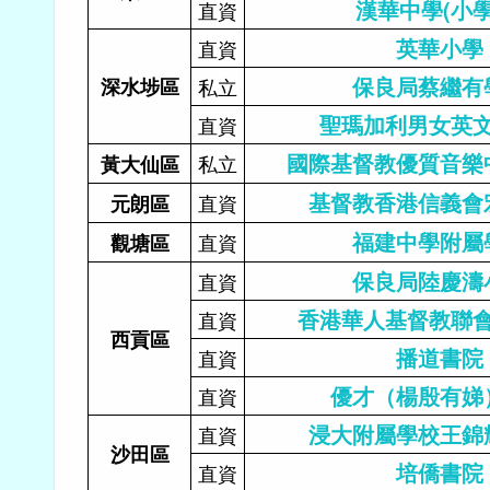
漢華中學(小學
直資
英華小學
直資
保良局蔡繼有
深水埗區
私立
聖瑪加利男女英
直資
國際基督教優質音樂
私立
黃大仙區
基督教香港信義會
直資
元朗區
福建中學附屬
直資
觀塘區
保良局陸慶濤
直資
香港華人基督教聯
直資
西貢區
播道書院
直資
優才（楊殷有娣
直資
浸大附屬學校王錦
直資
沙田區
培僑書院
直資