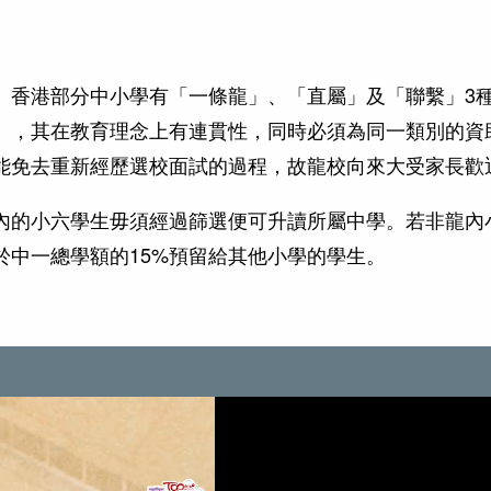
/龍校】香港部分中小學有「一條龍」、「直屬」及「聯繫」3
」，其在教育理念上有連貫性，同時必須為同一類別的資
能免去重新經歷選校面試的過程，故龍校向來大受家長歡
內的小六學生毋須經過篩選便可升讀所屬中學。若非龍內
於中一總學額的15%預留給其他小學的學生。