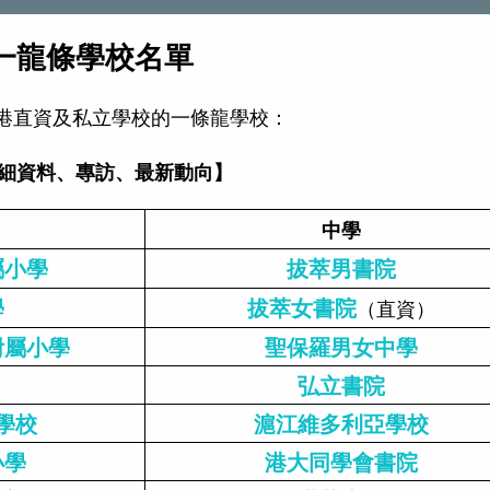
立一龍條學校名單
港直資及私立學校的一條龍學校：
細資料、專訪、最新動向】
中學
屬小學
拔萃男書院
學
拔萃女書院
（直資）
附屬小學
聖保羅男女中學
弘立書院
學校
滬江維多利亞學校
小學
港大同學會書院