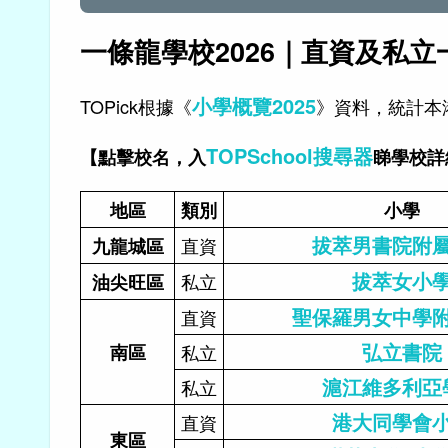
一條龍學校2026｜直資及私
小學概覽202
5
TOPick根據《
》資料，統計本
TOPSchool搜尋器
【點擊校名，入
睇學校詳
地區
類別
小學
拔萃男書院附
直資
九龍城區
拔萃女小
私立
油尖旺區
聖保羅男女中學
直資
弘立書院
南區
私立
滬江維多利亞
私立
港大同學會
直資
東區