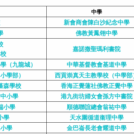
中學
校
新會商會陳白沙紀念中學
學
佛教黃鳳翎中學
校
嘉諾撒聖瑪利書院
學校
小學（九龍城）
中華基督教會基道中學
（小學部）
西貢崇真天主教學校（中學部
藻森學校
香海正覺蓮社佛教正覺中學
方中小學
港九街坊婦女會孫方中書院
端小學
順德聯誼總會翁祐中學
小學
天水圍循道衞理中學
道小學
金巴崙長老會耀道中學