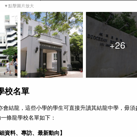
▼點擊圖片放大
+
26
學校名單
亦會結龍，這些小學的學生可直接升讀其結龍中學，毋須
資助一條龍學校名單如下：
細資料、專訪、最新動向】