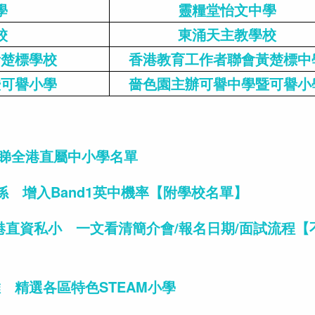
學
靈糧堂怡文中學
校
東涌天主教學校
黃楚標學校
香港教育工作者聯會黃楚標中
暨可譽小學
嗇色園主辦可譽中學暨可譽小
即睇全港直屬中小學名單
 增入Band1英中機率【附學校名單】
學全港直資私小 一文看清簡介會/報名日期/面試流程【
 精選各區特色STEAM小學