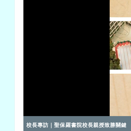
載
開啟音效
入
完
畢
:
校長專訪｜聖保羅書院校長親授致勝關鍵
71.64%