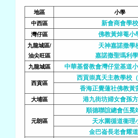
地區
小學
新會商會學
中西區
佛教黃焯菴小
灣仔區
天神嘉諾撒學
九龍城區/
嘉諾撒聖瑪利
油尖旺區
中華基督教會灣仔堂基道
九龍城區
西貢崇真天主教學校
西貢區
香海正覺蓮社佛教黃
港九街坊婦女會孫
大埔區
順德聯誼總會伍冕
天水圍循道衞理
元朗區
金巴崙長老會耀