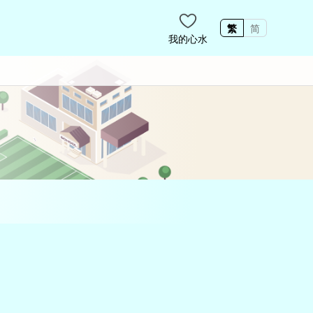
繁
简
我的心水