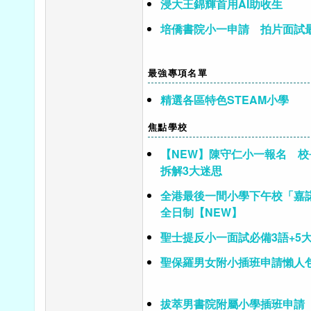
浸大王錦輝首用AI助收生
培僑書院小一申請 拍片面試
最強專項名單
精選各區特色STEAM小學
焦點學校
【NEW】陳守仁小一報名 
拆解3大迷思
全港最後一間小學下午校「嘉
全日制【NEW】
聖士提反小一面試必備3語+5
聖保羅男女附小插班申請懶人
拔萃男書院附屬小學插班申請