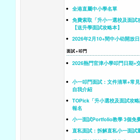
全港直屬中小學名單
免費索取「升小一選校及面試
【送升學面試攻略本】
2026年2月10+間中小幼開放日
面試+叩門
2026熱門官津小學叩門日期+
小一叩門面試：文件清單+常見
自我介紹
TOPick「升小選校及面試攻
報名
小一面試Portfolio教學 3個
直私面試：拆解直私小一面試