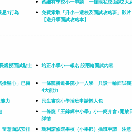
蔡繼有學校小一申請 一條龍私校面試2大
最忌1行為
免費索取「升小一選校及面試攻略班」影片
【送升學面試攻略本】
校長親授面試貼士
培正小學小一報名 設兩輪面試內容
諾撒聖心」已轉
一條龍播道書院小一入學 只設一輪面試觀
4大能力
大能力
民生書院小學插班申請懶人包
包
一條龍「王錦輝中小學」小一簡介會+開放
詳情
 留意面試安排
瑪利諾修院學校（小學部）插班申請 注意