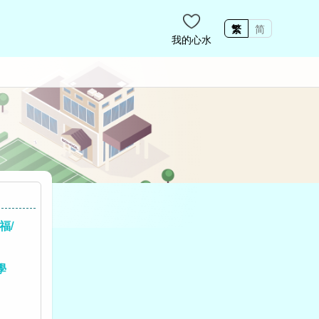
繁
简
我的心水
福/
學