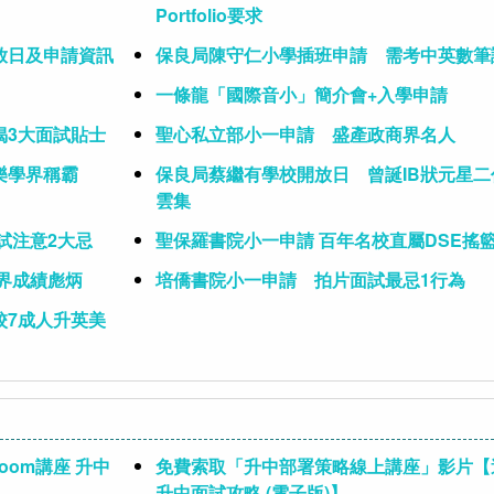
Portfolio要求
放日及申請資訊
保良局陳守仁小學插班申請 需考中英數筆
一條龍「國際音小」簡介會+入學申請
揭3大面試貼士
聖心私立部小一申請 盛產政商界名人
樂學界稱霸
保良局蔡繼有學校開放日 曾誕IB狀元星二
雲集
試注意2大忌
聖保羅書院小一申請 百年名校直屬DSE搖
界成績彪炳
培僑書院小一申請 拍片面試最忌1行為
校7成人升英美
oom講座 升中
免費索取「升中部署策略線上講座」影片【
升中面試攻略 (電子版)】