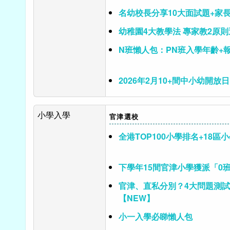
名幼校長分享10大面試題+家
幼稚園4大教學法 專家教2原
N班懶人包：PN班入學年齡+
2026年2月10+間中小幼開放日
小學入學
官津選校
全港TOP100小學排名+18區
下學年15間官津小學獲派「0
官津、直私分別？4大問題測
【NEW】
小一入學必睇懶人包