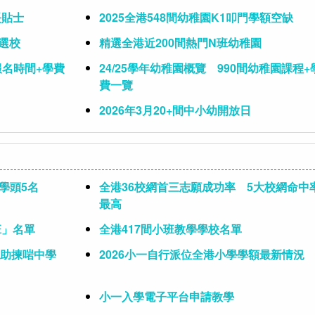
長貼士
2025全港548間幼稚園K1叩門學額空缺
則選校
精選全港近200間熱門N班幼稚園
報名時間+學費
24/25學年幼稚園概覽 990間幼稚園課程+
費一覽
2026年3月20+間中小幼開放日
小學頭5名
全港36校網首三志願成功率 5大校網命中
最高
班」名單
全港417間小班教學學校名單
試助揀啱中學
2026小一自行派位全港小學學額最新情況
小一入學電子平台申請教學