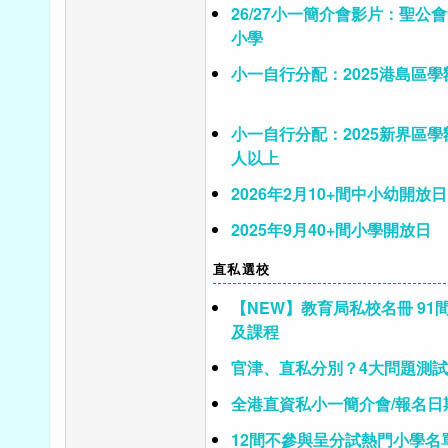
26/27小一簡介會影片：聖公
小學
小一自行分配：2025港島區學額
小一自行分配：2025新界區學額
人以上
2026年2月10+間中小幼開放日
2025年9月40+間小學開放日
直私選校
【NEW】教育局私校名冊 91
及課程
官津、直私分別？4大問題測
全港直資私小一簡介會/報名日
12間不參與呈分試熱門小學名