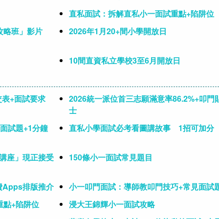
直私面試：拆解直私小一面試重點+陷阱位
攻略班」影片
2026年1月20+間小學開放日
10間直資私立學校3至6月開放日
交表+面試要求
2026統一派位首三志願滿意率86.2%+叩門
士
面試題+1分鐘
直私小學面試必考看圖講故事 1招可加分
略講座」現正接受
150條小一面試常見題目
免費Apps排版推介
小一叩門面試：導師教叩門技巧+常見面試
重點+陷阱位
浸大王錦輝小一面試攻略