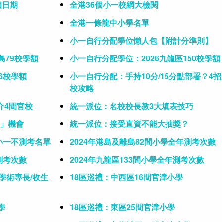
個日期
全港36個小一校網大檢閱
全港一條龍中小學名單
小一自行分配學位懶人包【附計分準則】
島79校學額
小一自行分配學位：2026九龍區150校學額
6校學額
小一自行分配：手持10分/15分點部署？4招
校攻略
介4間官校
統一派位：名校校長教3大填表技巧
獎」機會
統一派位：接受直資不能大抽獎？
＋小一不測考名單
2024年港島及離島82間小學全年測考次數
測考次數
2024年九龍區133間小學全年測考次數
學術專長/收生
18區巡禮：中西區16間官津小學
學
18區巡禮：東區25間官津小學