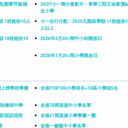
會阮鄭夢芹銀禧
26/27小一簡介會影片：東華三院王余家潔
念小學
 1校超收10人
小一自行分配：2025九龍區學額 11校超收1
人以上
 18校超收10
2026年3月20+間中小幼開放日
2026年1月20+間小學開放日
間上榜學校學費
全港TOP100小學排名+18區小學頭5名
試助揀啱中學
全港78間直資中小學名單
期/面試流程
全港21間直資小學學費一覽
單
全港一條龍中小學名單