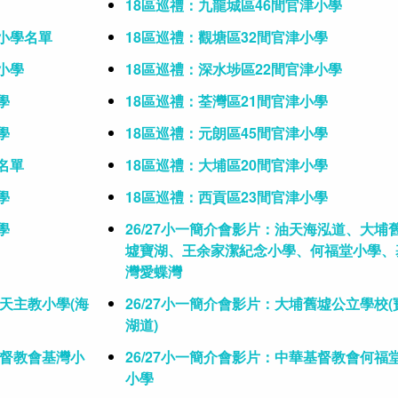
18區巡禮：九龍城區46間官津小學
津小學名單
18區巡禮：觀塘區32間官津小學
小學
18區巡禮：深水埗區22間官津小學
學
18區巡禮：荃灣區21間官津小學
學
18區巡禮：元朗區45間官津小學
名單
18區巡禮：大埔區20間官津小學
學
18區巡禮：西貢區23間官津小學
學
26/27小一簡介會影片：油天海泓道、大埔
墟寶湖、王余家潔紀念小學、何福堂小學、
灣愛蝶灣
地天主教小學(海
26/27小一簡介會影片：大埔舊墟公立學校(
湖道)
基督教會基灣小
26/27小一簡介會影片：中華基督教會何福
小學