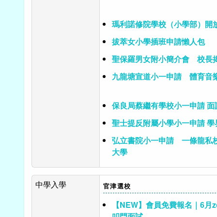
瑪利諾修院學校（小學部）開
拔萃女小學插班申請懶人包
聖保羅男女附小簡介會 校長
九龍塘宣道小一申請 體育音
保良局蔡繼有學校小一申請 面
聖士提反附屬小學小一申請 學
弘立書院小一申請 一條龍私
大學
中學入學
官津選校
【NEW】會員免費報名｜6月z
叩門面試