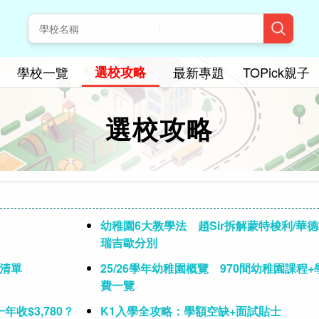
學校一覽
選校攻略
最新專題
TOPick親子
選校攻略
幼稚園6大教學法 趙Sir拆解蒙特梭利/華德
瑞吉歐分別
缺清單
25/26學年幼稚園概覽 970間幼稚園課程+
費一覽
收$3,780？
K1入學全攻略：學額空缺+面試貼士