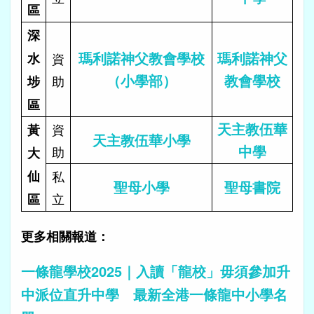
區
深
瑪利諾神父教會學校
瑪利諾神父
水
資
（小學部）
教會學校
助
埗
區
天主教伍華
資
黃
天主教伍華小學
中學
助
大
仙
私
聖母小學
聖母書院
立
區
更多相關報道：
一條龍學校2025｜入讀「龍校」毋須參加升
中派位直升中學 最新全港一條龍中小學名