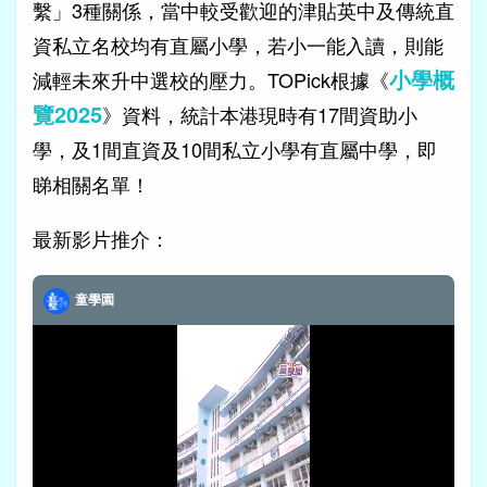
繫」3種關係，當中較受歡迎的津貼英中及傳統直
資私立名校均有直屬小學，若小一能入讀，則能
小學概
減輕未來升中選校的壓力。TOPick根據《
覽202
5
》資料，統計本港現時有17間資助小
學，及1間直資及10間私立小學有直屬中學，即
睇相關名單！
最新影片推介：
童學園