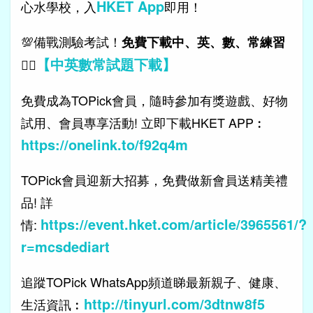
HKET App
心水學校，入
即用！
💯備戰測驗考試！
免費下載中、英、數、常練習
【中英數常試題下載】
👉🏻
免費成為TOPick會員，隨時參加有獎遊戲、好物
試用、會員專享活動! 立即下載HKET APP︰
https://onelink.to/f92q4m
TOPick會員迎新大招募，免費做新會員送精美禮
品! 詳
https://event.hket.com/article/3965561/?
情:
r=mcsdediart
追蹤TOPick WhatsApp頻道睇最新親子、健康、
http://tinyurl.com/3dtnw8f5
生活資訊︰