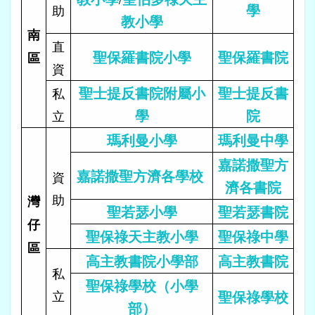
學
助
教小學
南
直
聖保羅書院小學
聖保羅書院
區
資
聖士提反書院附屬小
聖士提反書
私
學
院
立
瑪利曼小學
瑪利曼中學
嘉諾撒聖方
嘉諾撒聖方濟各學校
資
濟各書院
助
灣
聖若瑟小學
聖若瑟書院
仔
聖保祿天主教小學
聖保祿中學
區
高主教書院小學部
高主教書院
私
聖保祿學校（小學
立
聖保祿學校
部）