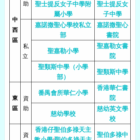
助
聖士提反女子中學附
聖士提反女
屬小學
子中學
中
嘉諾撒聖心學校私立
嘉諾撒聖心
西
部
書院
區
聖嘉勒女書
私
聖嘉勒小學
院
立
聖類斯中學（小學
聖類斯中學
部）
香港華仁書
番禺會所華仁小學
院
東
資
助
慈幼英文學
區
慈幼學校
校
香港仔聖伯多祿天主
聖伯多祿中
資
教小學
聖伯多祿天主
/