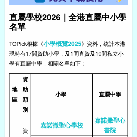
直屬學校2026｜全港直屬中小學
名單
小學概覽202
5
TOPick根據《
》資料，統計本港
現時有17間資助小學，及1間直資及10間私立小
學有直屬中學，相關名單如下：
資
地
助
小學
直屬中學
區
類
別
嘉諾撒聖心
嘉諾撒聖心學校
書院
資