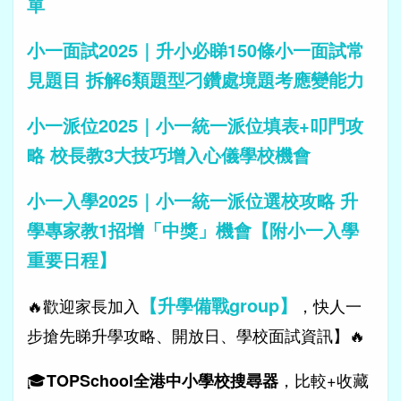
單
小一面試2025｜升小必睇150條小一面試常
見題目 拆解6類題型刁鑽處境題考應變能力
小一派位2025｜小一統一派位填表+叩門攻
略 校長教3大技巧增入心儀學校機會
小一入學2025｜小一統一派位選校攻略 升
學專家教1招增「中獎」機會【附小一入學
重要日程】
【升學備戰group】
🔥歡迎家長加入
，快人一
步搶先睇升學攻略、開放日、學校面試資訊】🔥
🎓
，比較+收藏
TOPSchool全港中小學校搜尋器