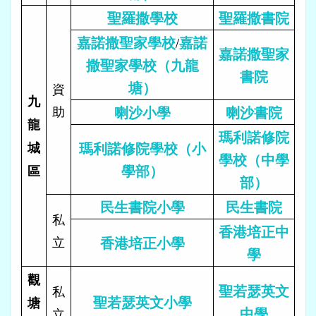
聖羅撒學校
聖羅撒書院
嘉諾撒聖家學校
嘉諾
/
嘉諾撒聖家
撒聖家學校（九龍
書院
塘）
資
九
助
喇沙小學
喇沙書院
龍
瑪利諾修院
瑪利諾修院學校（小
城
學校（中學
學部）
區
部）
民生書院小學
民生書院
私
香港培正中
立
香港培正小學
學
觀
聖若瑟英文
私
聖若瑟英文小學
塘
中學
立