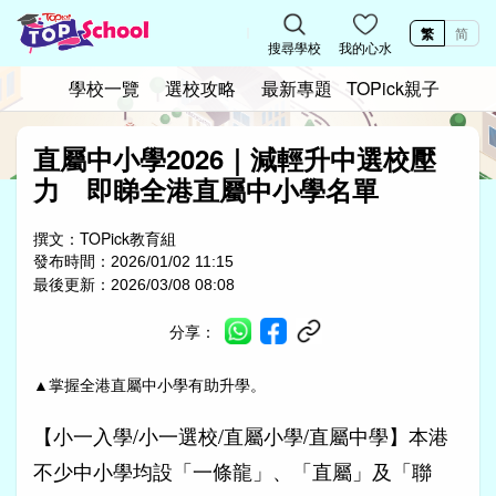
繁
简
搜尋學校
我的心水
學校一覽
選校攻略
最新專題
TOPick親子
直屬中小學2026｜減輕升中選校壓
力 即睇全港直屬中小學名單
撰文：
TOPick教育組
發布時間：
2026/01/02 11:15
最後更新：
2026/03/08 08:08
分享：
▲
掌握全港直屬中小學有助升學。
【小一入學/小一選校/直屬小學/直屬中學】本港
不少中小學均設「一條龍」、「直屬」及「聯