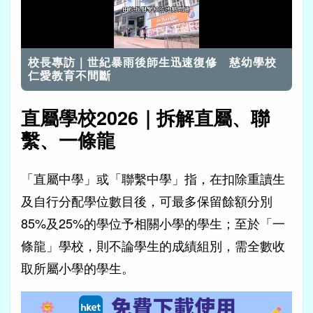
載
開啟音效
入
完
校長專訪｜世紀暴雨後師生迅速復修 慈幼學校
畢
:
48.05%
仁愛教育不間斷
直屬學校2026｜拆解直屬、聯
繫、一條龍
「直屬中學」或「聯繫中學」指，在扣除重讀生
及自行分配學位數目後，可最多保留餘額分別
85%及25%的學位予相關小學的學生；至於「一
條龍」學校，則不論學生的成績組別，需全數收
取所屬小學的學生。