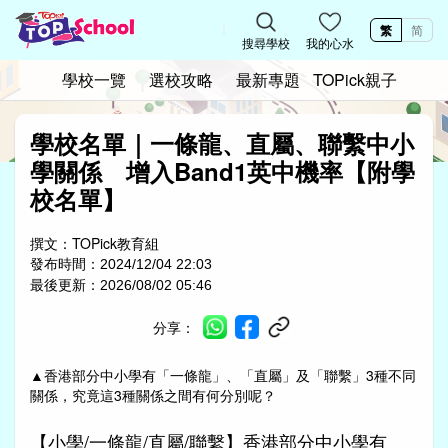
繁
简
搜尋學校
我的心水
學校一覽
選校攻略
最新專題
TOPick親子
學校名單｜一條龍、直屬、聯繫中小
學關係 增入Band1英中機率【附學
校名單】
撰文：
TOPick教育組
發布時間：
2024/12/04 22:03
最後更新：
2026/08/02 05:46
分享：
▲
香港部分中小學有「一條龍」、「直屬」及「聯繫」3種不同
關係，究竟這3種關係之間有何分別呢？
【小學/一條龍/直屬/聯繫】香港部分中小學有