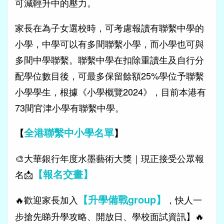
可減輕升中的壓力。
家長在為子女選校時，可考慮報讀有聯繫中學的
小學，中學可以有多間聯繫小學，而小學也可與
多間中學聯繫。聯繫中學在扣除重讀生及自行分
配學位數目後，可最多保留餘額25%學位予聯繫
小學學生，根據《小學概覽2024》，目前本港有
73間官津小學有聯繫中學。
全港聯繫中小學名單
【
】
🎨大華銀行年度水墨藝術大獎｜現正接受公眾報
【報名交畫】
名📩
【升學備戰group】
🔥歡迎家長加入
，快人一
步搶先睇升學攻略、開放日、學校面試資訊】🔥