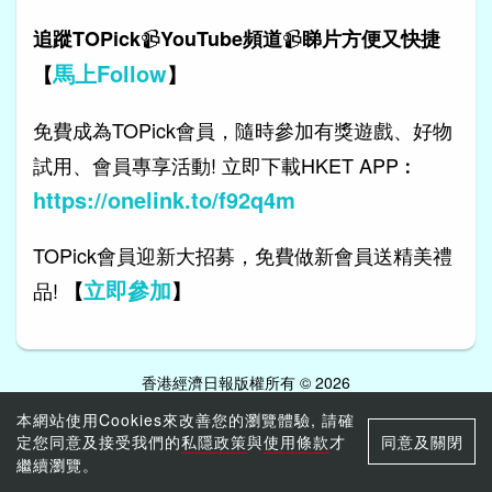
📹
📹
追蹤TOPick
YouTube頻道
睇片方便又快捷
馬上Follow
【
】
免費成為TOPick會員，隨時參加有獎遊戲、好物
試用、會員專享活動! 立即下載HKET APP︰
https://onelink.to/f92q4m
TOPick會員迎新大招募，免費做新會員送精美禮
立即參加
品!
【
】
香港經濟日報版權所有 © 2026
本網站使用Cookies來改善您的瀏覽體驗, 請確
定您同意及接受我們的
私隱政策
與
使用條款
才
同意及關閉
繼續瀏覽。