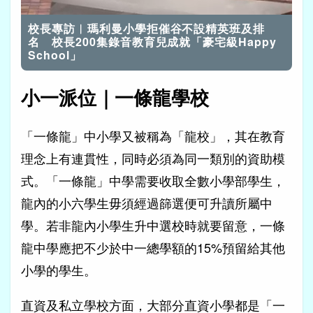
載
開啟音效
入
完
校長專訪︱瑪利曼小學拒催谷不設精英班及排
畢
:
13.42%
名 校長200集錄音教育兒成就「豪宅級Happy
School」
小一派位｜一條龍學校
「一條龍」中小學又被稱為「龍校」，其在教育
理念上有連貫性，同時必須為同一類別的資助模
式。「一條龍」中學需要收取全數小學部學生，
龍內的小六學生毋須經過篩選便可升讀所屬中
學。若非龍內小學生升中選校時就要留意，一條
龍中學應把不少於中一總學額的15%預留給其他
小學的學生。
直資及私立學校方面，大部分直資小學都是「一