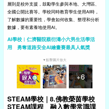
層則是校外支援，鼓勵學生參與本地、大灣區、
全國公開比賽等。學校同時教育學生使用AI時，
了解數據的重要性，學會如何收集、整理和分析
數據，要有素養地使用AI。
AI學校︱仁濟醫院蔡衍濤小六男生活學活
用 勇奪道路安全AI繪畫賽最具人氣獎
▼點擊圖片放大
+
6
STEAM學校｜8.佛教榮茵學校
STEAM課程 融入數學常識課