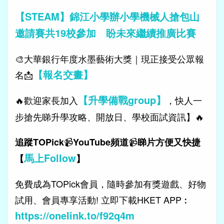
【STEAM】錦江小學辦小學機械人搶包山
邀請賽共19校參加 盼未來繼續推廣比賽
🎨大華銀行年度水墨藝術大獎｜現正接受公眾報
【報名交畫】
名📩
【升學備戰group】
🔥歡迎家長加入
，快人一
步搶先睇升學攻略、開放日、學校面試資訊】🔥
📹
📹
追蹤TOPick
YouTube頻道
睇片方便又快捷
馬上Follow
【
】
免費成為TOPick會員，隨時參加有獎遊戲、好物
試用、會員專享活動! 立即下載HKET APP︰
https://onelink.to/f92q4m