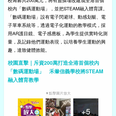
校籌募共200萬元，將有蓋操場改建成全港首個
校內「數碼運動場」，並把STEAM融入體育課。
「數碼運動場」設有電子閃避球、動感划艇、電
子單車系統等，透過電子化運動的教學模式，採
用AR護目鏡、電子感應板，為學生提供實時化測
量，及記錄他們運動表現，以培養學生運動的興
趣，達致健體效能。
校園直擊｜斥資200萬打造全港首個校內
「數碼運動場」 禾輋信義學校將STEAM
融入體育教學
▼點擊圖片放大
+
5