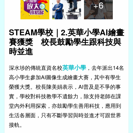
+
6
STEAM學校｜2.英華小學AI繪畫
賽獲獎 校長鼓勵學生跟科技與
時並進
英華小學
深水埗的傳統直資名校
，去年派出14名
高小學生參加AI圖像生成繪畫大賽，其中有學生
榮獲大獎。校長陳美娟表示，AI普及是不爭的事
實，學校對科技教學不遺餘力，除支持老師在課
堂內外利用探索，亦鼓勵學生善用科技，應用到
生活各層面，只有不斷學習與時並進才可跟世界
接軌。