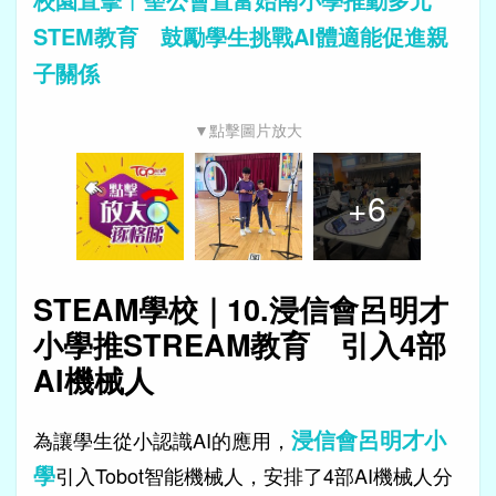
STEM教育 鼓勵學生挑戰AI體適能促進親
子關係
▼點擊圖片放大
+
6
STEAM學校｜10.浸信會呂明才
小學推STREAM教育 引入4部
AI機械人
浸信會呂明才小
為讓學生從小認識AI的應用，
學
引入Tobot智能機械人，安排了4部AI機械人分