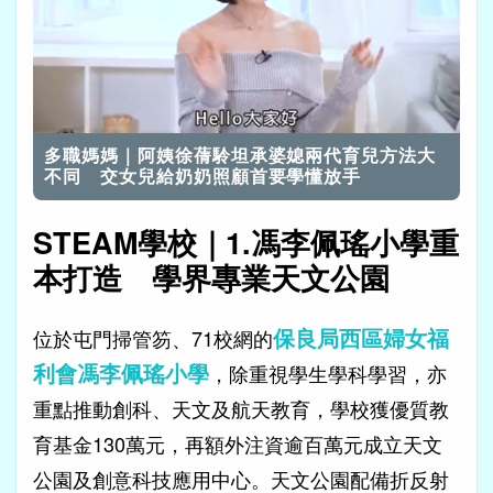
載
開啟音效
入
完
多職媽媽｜阿姨徐蒨駖坦承婆媳兩代育兒方法大
畢
:
14.12%
不同 交女兒給奶奶照顧首要學懂放手
STEAM學校｜1.馮李佩瑤小學重
本打造 學界專業天文公園
保良局西區婦女福
位於屯門掃管笏、71校網的
利會馮李佩瑤小學
，除重視學生學科學習，亦
重點推動創科、天文及航天教育，學校獲優質教
育基金130萬元，再額外注資逾百萬元成立天文
公園及創意科技應用中心。天文公園配備折反射