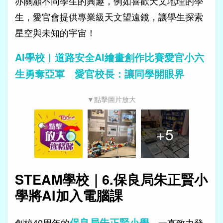
亦關顧不同學生的興趣，例如喜歡天文地理的學
生，愛官會提供專業級天文望遠鏡，讓學生探索
星空與未知的宇宙！
AI學校︱道路安全AI繪畫創作比賽愛官小六
生勇奪亞軍 愛官校長：讓同學開眼界
▼點擊圖片放大
+
5
STEAM學校｜6.保良局朱正賢小
學將AI加入電腦課
保良局朱正賢小學
創校40周年的
，一直致力發