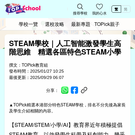
繁
简
搜尋學校
我的心水
學校一覽
選校攻略
最新專題
TOPick親子
STEAM學校｜人工智能激發學生高
階思維 精選各區特色STEAM小學
撰文：
TOPick教育組
發布時間：
2025/01/27 10:25
最後更新：
2025/09/29 06:07
分享：
▲
TOPick精選本港部分特色STEAM學校，排名不分先後為家長
及學生介紹相關的內容。
【STEAM/STEM/小學/AI】教育界近年積極提倡
STEAM教育，以啟發學生科學及科創能力，幾乎