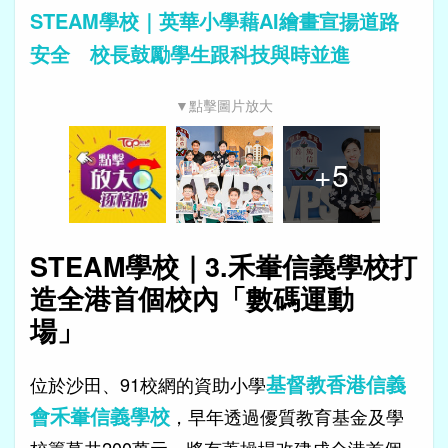
STEAM學校｜英華小學藉AI繪畫宣揚道路
安全 校長鼓勵學生跟科技與時並進
▼點擊圖片放大
+
5
STEAM學校｜3.禾輋信義學校打
造全港首個校內「數碼運動
場」
基督教香港信義
位於沙田、91校網的資助小學
會禾輋信義學校
，早年透過優質教育基金及學