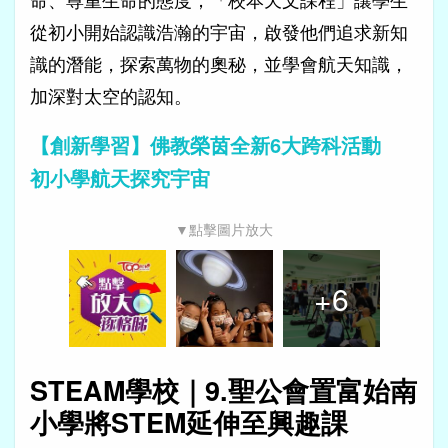
從初小開始認識浩瀚的宇宙，啟發他們追求新知
識的潛能，探索萬物的奧秘，並學會航天知識，
加深對太空的認知。
【創新學習】佛教榮茵全新6大跨科活動
初小學航天探究宇宙
▼點擊圖片放大
+
6
STEAM學校｜9.聖公會置富始南
小學將STEM延伸至興趣課