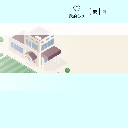
繁
简
我的心水