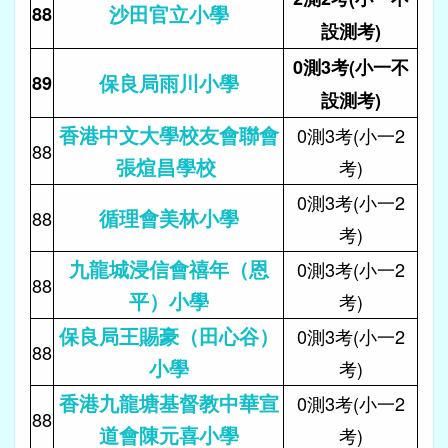
沙田官立小學
88
設測考)
0測3考(小一不
保良局雨川小學
89
設測考)
香港中文大學校友會聯會
0測3考(小一2
88
張煊昌學校
考)
0測3考(小一2
循理會美林小學
88
考)
九龍城浸信會禧年（恩
0測3考(小一2
88
平）小學
考)
保良局王賜豪（田心谷）
0測3考(小一2
88
小學
考)
香港九龍塘基督教中華宣
0測3考(小一2
88
道會陳元喜小學
考)