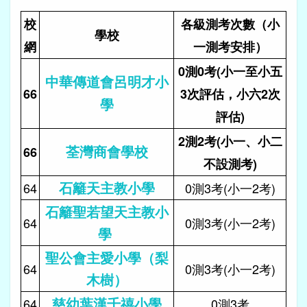
校
各級測考次數（小
學校
網
一測考安排）
0測0考(小一至小五
中華傳道會呂明才小
66
3次評估，小六2次
學
評估)
2測2考(小一、小二
荃灣商會學校
66
不設測考)
石籬天主教小學
64
0測3考(小一2考)
石籬聖若望天主教小
64
0測3考(小一2考)
學
聖公會主愛小學（梨
64
0測3考(小一2考)
木樹）
慈幼葉漢千禧小學
64
0測3考