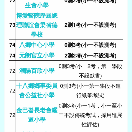
72
0測2考(小一不設測考)
生會小學
博愛醫院歷屆總
理聯誼會梁省德
73
2測1考(小一不設測考)
學校
八鄉中心小學
74
0測3考(小一不設測考)
元朗官立小學
74
2測2考(小一不設測考)
0測3考(小一2考，第一學段
潮陽百欣小學
72
不設默書)
十八鄉鄉事委員
0測3考(小一第一學段不進
72
會公益社小學
行紙筆考試)
0測3考(小一1考，小一至小
金巴崙長老會耀
72
三不設傳統考試，採用進展
道小學
性評估)