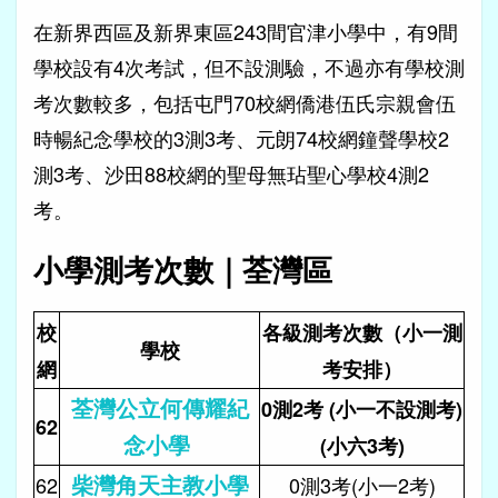
在新界西區及新界東區243間官津小學中，有9間
學校設有4次考試，但不設測驗，不過亦有學校測
考次數較多，包括屯門70校網僑港伍氏宗親會伍
時暢紀念學校的3測3考、元朗74校網鐘聲學校2
測3考、沙田88校網的聖母無玷聖心學校4測2
考。
小學測考次數｜荃灣區
校
各級測考次數（小一測
學校
網
考安排）
荃灣公立何傳耀紀
0測2考 (小一不設測考)
62
念小學
(小六3考)
柴灣角天主教小學
62
0測3考(小一2考)