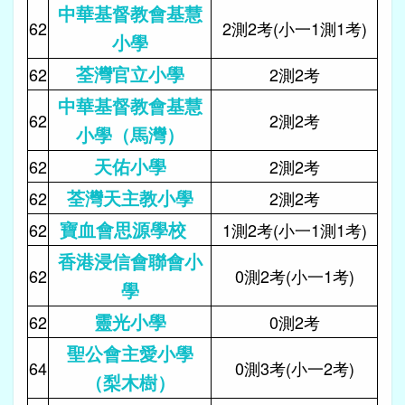
中華基督教會基慧
62
2測2考(小一1測1考)
小學
荃灣官立小學
62
2測2考
中華基督教會基慧
62
2測2考
小學（馬灣）
天佑小學
62
2測2考
荃灣天主教小學
62
2測2考
寶血會思源學校
62
1測2考(小一1測1考)
香港浸信會聯會小
62
0測2考(小一1考)
學
靈光小學
62
0測2考
聖公會主愛小學
64
0測3考(小一2考)
（梨木樹）