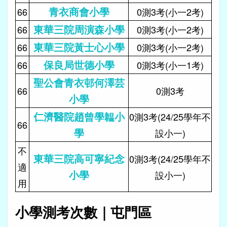
青衣商會小學
66
0測3考(小一2考)
東華三院周演森小學
66
0測3考(小一2考)
東華三院黃士心小學
66
0測3考(小一2考)
保良局世德小學
66
0測3考(小一1考)
聖公會青衣邨何澤芸
66
0測3考
小學
仁濟醫院趙曾學韞小
0測3考(24/25學年不
66
學
設小一)
不
東華三院高可寧紀念
0測3考(24/25學年不
適
小學
設小一)
用
小學測考次數｜屯門區