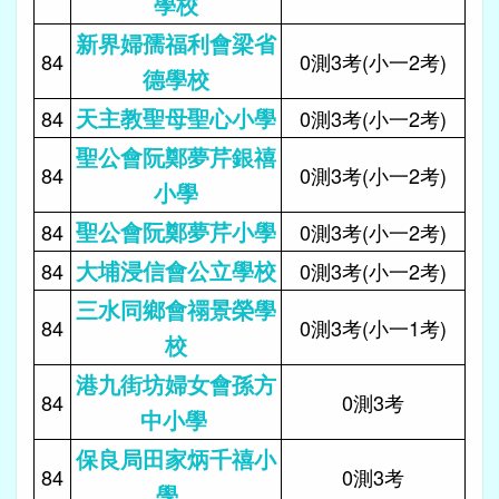
學校
新界婦孺福利會梁省
84
0測3考(小一2考)
德學校
天主教聖母聖心小學
84
0測3考(小一2考)
聖公會阮鄭夢芹銀禧
84
0測3考(小一2考)
小學
聖公會阮鄭夢芹小學
84
0測3考(小一2考)
大埔浸信會公立學校
84
0測3考(小一2考)
三水同鄉會禤景榮學
84
0測3考(小一1考)
校
港九街坊婦女會孫方
84
0測3考
中小學
保良局田家炳千禧小
84
0測3考
學