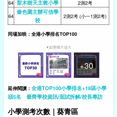
梨木樹天主教小學
64
2測2考
嗇色園主辦可信學
64
2測2考 (小一1測2考)
校
同場加映：全港小學排名TOP100
▼點擊圖片放大
+
30
全港TOP100小學排名+18區小學
延伸閱讀：
頭5名 最齊學校資訊/面試拆解/校長專訪
小學測考次數｜葵青區