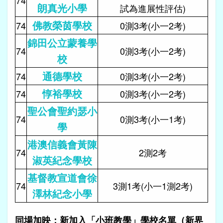
朗真光小學
試為進展性評估)
佛教榮茵學校
74
0測3考(小一2考)
錦田公立蒙養學
74
0測3考(小一2考)
校
通德學校
74
0測3考(小一2考)
惇裕學校
74
0測3考(小一2考)
聖公會聖約瑟小
74
0測3考(小一1考)
學
港澳信義會黃陳
74
2測2考
淑英紀念學校
基督教宣道會徐
74
3測1考(小一1測2考)
澤林紀念小學
同場加映：新加入「小班教學」學校名單（新界