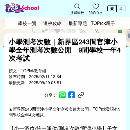
繁
简
搜尋學校
我的心水
學校一覽
選校攻略
最新專題
TOPick親子
小學測考次數｜新界區243間官津小
學全年測考次數公開 9間學校一年4
次考試
撰文：
TOPick教育組
發布時間：
2025/02/11 13:34
最後更新：
2025/09/29 05:51
分享：
▲
新界區243間官津小學全年測考次數大公開，TOPick發現有9
間學校全年4次考試。
【小一派位/統一派位/測考次數/官津小學】子女