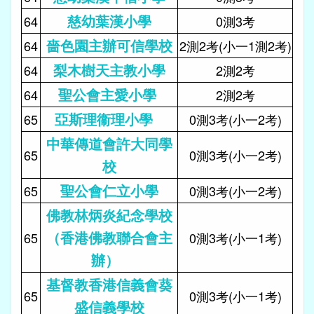
慈幼葉漢小學
64
0測3考
嗇色園主辦可信學校
64
2測2考(小一1測2考)
梨木樹天主教小學
64
2測2考
聖公會主愛小學
64
2測2考
亞斯理衞理小學
65
0測3考(小一2考)
中華傳道會許大同學
65
0測3考(小一2考)
校
聖公會仁立小學
65
0測3考(小一2考)
佛教林炳炎紀念學校
（香港佛教聯合會主
65
0測3考(小一1考)
辦）
基督教香港信義會葵
65
0測3考(小一1考)
盛信義學校