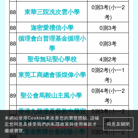
0測3考(小一2
東華三院冼次雲小學
88
考)
迦密愛禮信小學
88
0測3考
循理會白普理基金循理小
88
0測3考
學
聖母無玷聖心學校
88
4測2考
0測2考(小一1
東莞工商總會張煌偉小學
88
考)
0測4考(小一2
聖公會馬鞍山主風小學
89
考)
香港九龍塘基督教中華宣
0測3考(小一2
89
本網站使用Cookies來改善您的瀏覽體驗, 請確
道會台山陳元喜小學
考)
定您同意及接受我們的
私隱政策
與
使用條款
才
同意及關閉
香港道教聯合會純陽小學
繼續瀏覽。
0測3考(小一2
89