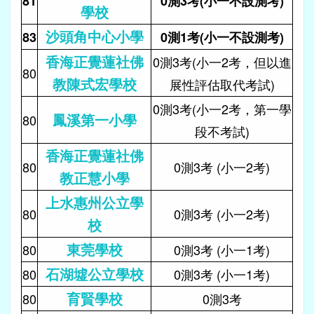
81
0測3考(小一不設測考)
學校
沙頭角中心小學
83
0測1考(小一不設測考)
香海正覺蓮社佛
0測3考(小一2考，但以進
80
教陳式宏學校
展性評估取代考試)
0測3考(小一2考，第一學
鳳溪第一小學
80
段不考試)
香海正覺蓮社佛
80
0測3考 (小一2考)
教正慧小學
上水惠州公立學
80
0測3考 (小一2考)
校
東莞學校
80
0測3考 (小一1考)
石湖墟公立學校
80
0測3考 (小一1考)
育賢學校
80
0測3考