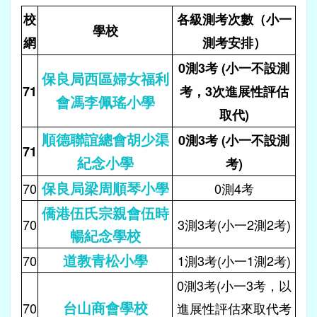
校
各級測考次數（小一
學校
網
測考安排）
0測3考 (小一不設測
保良局西區婦女福利
71
考，3次進展性評估
會馮李佩瑤小學
取代)
順德聯誼總會胡少渠
0測3考 (小一不設測
71
紀念小學
考)
保良局梁周順琴小學
70
0測4考
僑港伍氏宗親會伍時
70
3測3考(小一2測2考)
暢紀念學校
道教青松小學
70
1測3考(小一1測2考)
0測3考(小一3考，以
台山商會學校
70
進展性評估來取代考