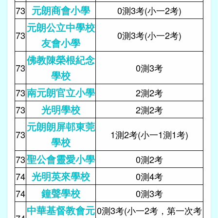
元朗商會小學
73
0測3考(小一2考)
元朗公立中學校
73
0測3考(小一2考)
友會小學
佛教陳榮根紀念
73
0測3考
學校
南元朗官立小學
73
2測2考
光明學校
73
2測2考
元朗朗屏邨東莞
73
1測2考(小一1測1考)
學校
聖公會靈愛小學
73
0測2考
光明英來學校
74
0測4考
鐘聲學校
74
0測3考
中華基督教會元
0測3考(小一2考，第一次考
74