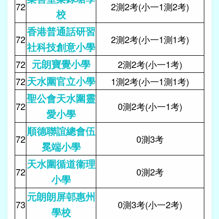
72
2測2考(小一1測2考)
校
香港普通話研習
72
2測2考(小一1測1考)
社科技創意小學
元朗寶覺小學
72
2測2考(小一1考)
天水圍官立小學
72
1測2考(小一1測1考)
聖公會天水圍靈
72
0測2考(小一1考)
愛小學
順德聯誼總會伍
72
0測3考
冕端小學
天水圍循道衞理
72
0測2考
小學
元朗朗屏邨惠州
73
0測3考(小一2考)
學校