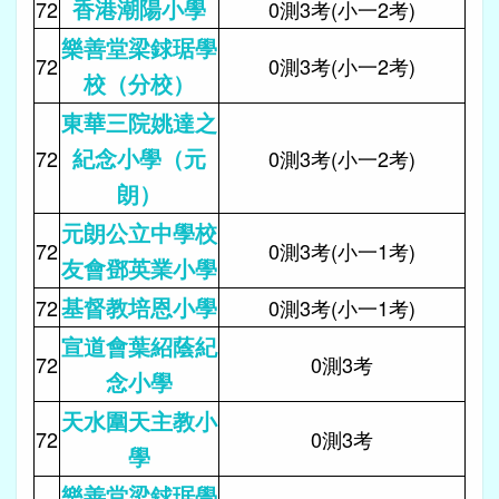
香港潮陽小學
72
0測3考(小一2考)
樂善堂梁銶琚學
72
0測3考(小一2考)
校（分校）
東華三院姚達之
紀念小學（元
72
0測3考(小一2考)
朗）
元朗公立中學校
72
0測3考(小一1考)
友會鄧英業小學
基督教培恩小學
72
0測3考(小一1考)
宣道會葉紹蔭紀
72
0測3考
念小學
天水圍天主教小
72
0測3考
學
樂善堂梁銶琚學