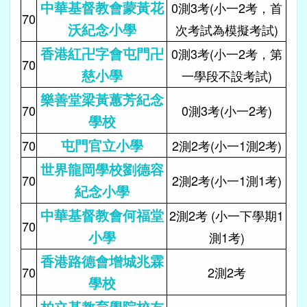
中華基督教會蒙黃花
0測3考(小一2考，首
70
沃紀念小學
次考試為模擬考試)
香港紅卍字會屯門卍
0測3考(小一2考，第
70
慈小學
一學段不設考試)
樂善堂梁黃蕙芳紀念
70
0測3考(小一2考)
學校
屯門官立小學
70
2測2考(小一1測2考)
世界龍岡學校劉德容
70
2測2考(小一1測1考)
紀念小學
中華基督教會何福堂
2測2考 (小一下學期1
70
小學
測1考)
香港路德會增城兆霖
70
2測2考
學校
柏立基教育學院校友