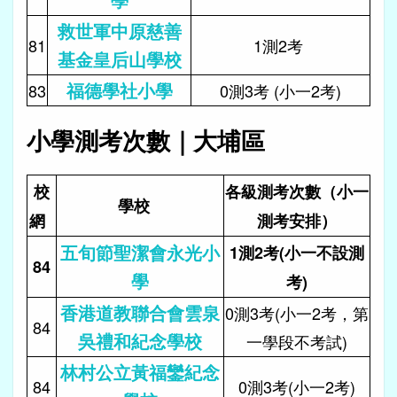
救世軍中原慈善
81
1測2考
基金皇后山學校
福德學社小學
83
0測3考 (小一2考)
小學測考次數｜大埔區
校
各級測考次數（小一
學校
網
測考安排）
五旬節聖潔會永光小
1測2考(小一不設測
84
學
考)
香港道教聯合會雲泉
0測3考(小一2考，第
84
吳禮和紀念學校
一學段不考試)
林村公立黃福鑾紀念
84
0測3考(小一2考)