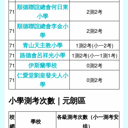
順德聯誼總會何日東
71
2測2考
小學
順德聯誼總會李金小
71
2測2考
學
青山天主教小學
71
1測2考(小一2考)
路德會呂祥光小學
71
1測2考(小一1測1考)
伊斯蘭學校
71
0測2考
仁愛堂劉皇發夫人小
71
0測2考
學
小學測考次數｜元朗區
校
各級測考次數（小一測考安
學校
網
排）