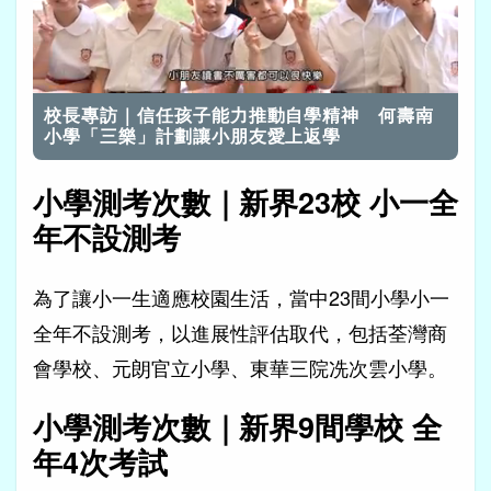
載
開啟音效
入
完
校長專訪｜信任孩子能力推動自學精神 何壽南
畢
:
16.55%
小學「三樂」計劃讓小朋友愛上返學
小學測考次數｜新界
23校 小一全
年不設測考
為了讓小一生適應校園生活，當中23間小學小一
全年不設測考，以進展性評估取代，包括荃灣商
會學校、元朗官立小學、東華三院冼次雲小學。
小學測考次數｜新界
9間學校 全
年4次考試