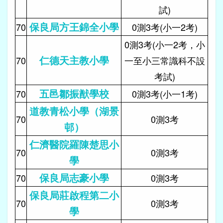
試)
保良局方王錦全小學
70
0測3考(小一2考)
0測3考(小一2考，小
仁德天主教小學
70
一至小三常識科不設
考試)
五邑鄒振猷學校
70
0測3考(小一1考)
道教青松小學（湖景
70
0測3考
邨）
仁濟醫院羅陳楚思小
70
0測3考
學
保良局志豪小學
70
0測3考
保良局莊啟程第二小
70
0測3考
學