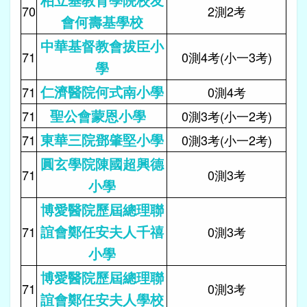
70
2測2考
會何壽基學校
中華基督教會拔臣小
71
0測4考(小一3考)
學
仁濟醫院何式南小學
71
0測4考
聖公會蒙恩小學
71
0測3考(小一2考)
東華三院鄧肇堅小學
71
0測3考(小一2考)
圓玄學院陳國超興德
71
0測3考
小學
博愛醫院歷屆總理聯
誼會鄭任安夫人千禧
71
0測3考
小學
博愛醫院歷屆總理聯
71
0測3考
誼會鄭任安夫人學校