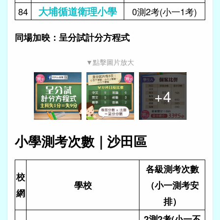
大埔循道衛理小學
84
0測2考(小一1考)
同場加映：呈分試計分方程式
▼點擊圖片放大
+
4
小學測考次數｜沙田區
各級測考次數
校
學校
（小一測考安
網
排）
2測2考(小一不