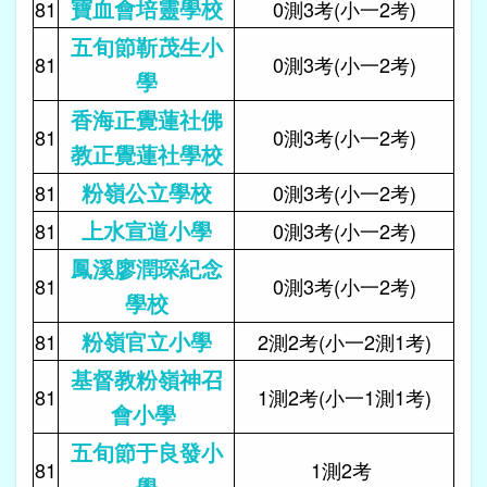
寶血會培靈學校
81
0測3考(小一2考)
五旬節靳茂生小
81
0測3考(小一2考)
學
香海正覺蓮社佛
81
0測3考(小一2考)
教正覺蓮社學校
粉嶺公立學校
81
0測3考(小一2考)
上水宣道小學
81
0測3考(小一2考)
鳳溪廖潤琛紀念
81
0測3考(小一2考)
學校
粉嶺官立小學
81
2測2考(小一2測1考)
基督教粉嶺神召
81
1測2考(小一1測1考)
會小學
五旬節于良發小
81
1測2考
學