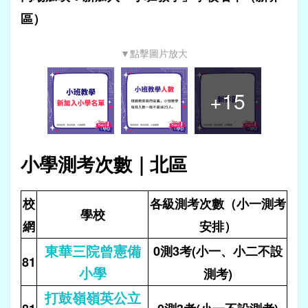
區）
▼點擊圖片放大
+
15
小學測考次數｜北區
校
各級測考次數（小一測考
學校
網
安排）
東華三院曾憲備
0測3考(小一、小二不設
81
小學
測考)
打鼓嶺嶺英公立