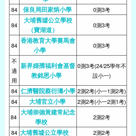
保良局田家炳小學
84
0測3考
大埔舊墟公立學校
84
0測3考
（寶湖道）
香港教育大學賽馬會
84
0測3考
小學
不
新界婦孺福利會基督
0測3考(24/25學年不
適
教銘恩小學
設小一)
用
仁濟醫院蔡衍濤小學
84
2測2考(小一1測2考)
大埔官立小學
84
2測2考(小一2測1考)
大埔崇德黃建常紀念
84
2測2考
學校
大埔舊墟公立學校
84
2測2考