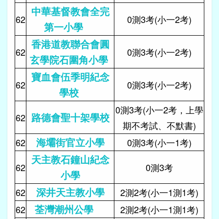
中華基督教會全完
62
0測3考(小一2考)
第一小學
香港道教聯合會圓
62
0測3考(小一2考)
玄學院石圍角小學
寶血會伍季明紀念
62
0測3考(小一2考)
學校
0測3考(小一2考，上學
路德會聖十架學校
62
期不考試、不默書)
海壩街官立小學
62
0測3考(小一1考)
天主教石鐘山紀念
62
0測3考
小學
深井天主教小學
62
2測2考(小一1測1考)
荃灣潮州公學
62
2測2考(小一1測1考)