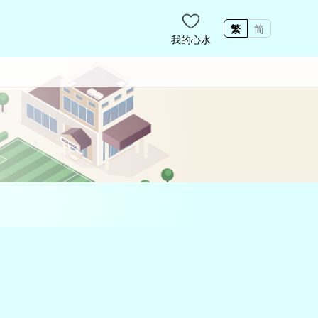
繁
简
我的心水