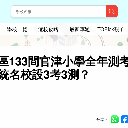
學校一覽
選校攻略
最新專題
TOPick親子
區133間官津小學全年測
統名校設3考3測？
分享：