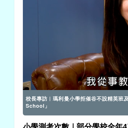
載
開啟音效
入
完
畢
:
校長專訪︱瑪利曼小學拒催谷不設精英班及排
16.77%
School」
小學測考次數｜
部分學校全年