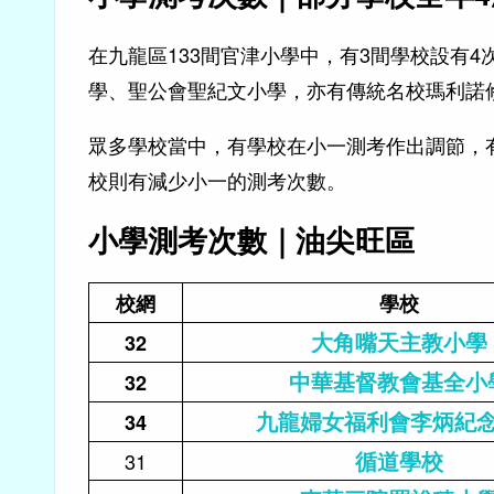
在九龍區133間官津小學中，有3間學校設有
學、聖公會聖紀文小學，亦有傳統名校瑪利諾
眾多學校當中，有學校在小一測考作出調節，
校則有減少小一的測考次數。
小學測考次數｜油尖旺區
校網
學校
大角嘴天主教小學
32
中華基督教會基全小
32
九龍婦女福利會李炳紀
34
循道學校
31