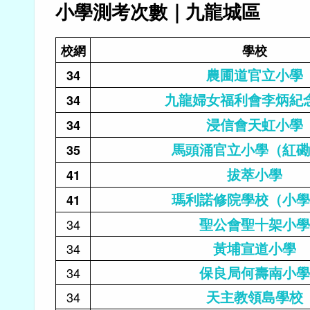
小學測考次數｜九龍城區
校網
學校
農圃道官立小學
34
九龍婦女福利會李炳紀
34
浸信會天虹小學
34
馬頭涌官立小學（紅磡
35
拔萃小學
41
瑪利諾修院學校（小學
41
聖公會聖十架小學
34
黃埔宣道小學
34
保良局何壽南小學
34
天主教領島學校
34