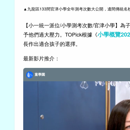
▲
九龍區133間官津小學全年測考次數大公開，邊間傳統名校
【小一統一派位/小學測考次數/官津小學】為
小學概覽202
予他們過大壓力。TOPick根據《
長作出適合孩子的選擇。
最新影片推介：
童學園