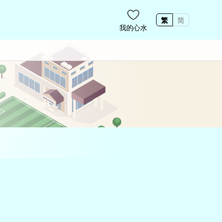
繁
简
我的心水