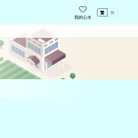
繁
简
我的心水