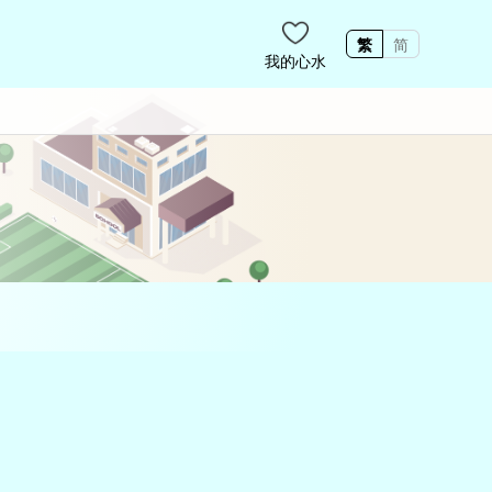
繁
简
我的心水