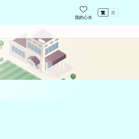
繁
简
我的心水