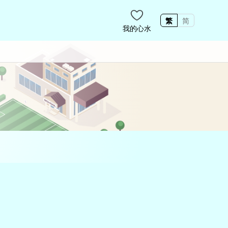
繁
简
我的心水