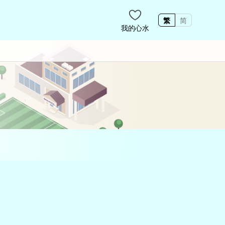
繁
简
我的心水