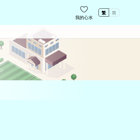
繁
简
我的心水