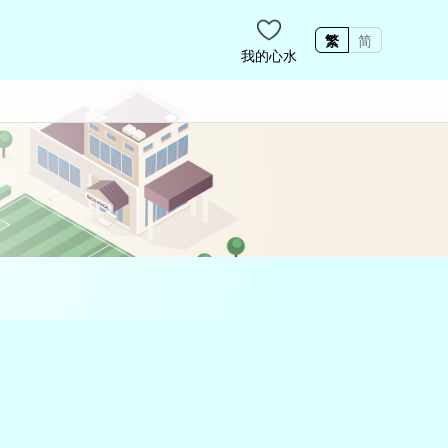
繁
简
我的心水