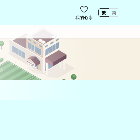
繁
简
我的心水