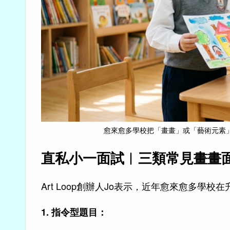
愈來愈多學校把「畫畫」或「藝術元素」納入
直私小一面試︱三類常見畫畫
Art Loop創辦人Jo表示，近年愈來愈多
1. 指令型題目：