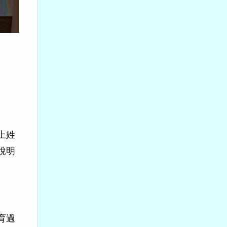
上姓
說明
。
育過