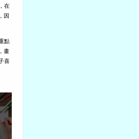
，在
，因
重點
，畫
子喜