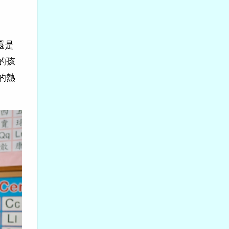
還是
的孩
的熱