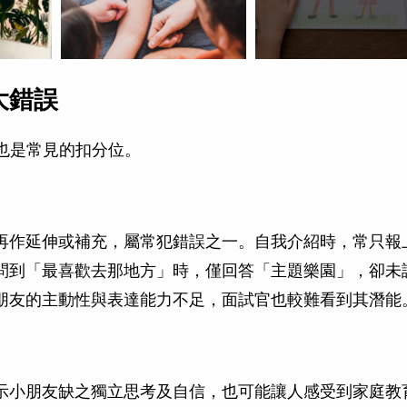
大錯誤
也是常見的扣分位。
再作延伸或補充，屬常犯錯誤之一。自我介紹時，常只報
問到「最喜歡去那地方」時，僅回答「主題樂園」，卻未
朋友的主動性與表達能力不足，面試官也較難看到其潛能
示小朋友缺之獨立思考及自信，也可能讓人感受到家庭教