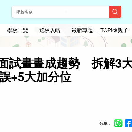
學校一覽
選校攻略
最新專題
TOPick親子
面試畫畫成趨勢 拆解3
誤+5大加分位
分享：