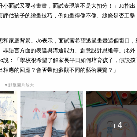
升小面試又要考畫畫，面試表現豈不是大扣分！」Jo指出
要評估孩子的繪畫技巧，例如畫得像不像、線條是否工整
想和家庭背景。Jo表示，面試官希望透過畫畫這個窗口，
、非語言方面的表達與溝通能力、創意設計思維等。此外
Jo說：「學校很希望了解家長平日如何培育孩子，假設孩
出相應的回應？會否帶他參觀不同的藝術展覽？」
▼點擊圖片放大
+
4