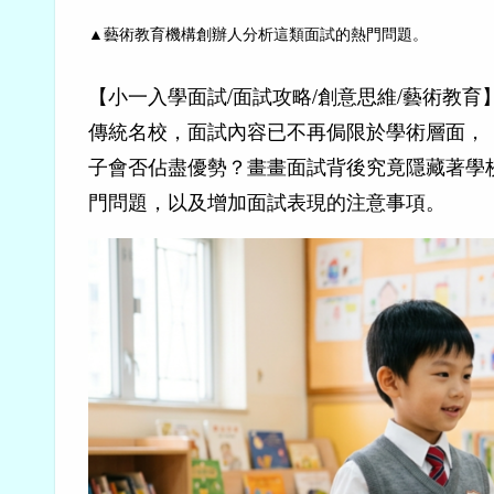
▲
藝術教育機構創辦人分析這類面試的熱門問題。
【小一入學面試/面試攻略/創意思維/藝術教
傳統名校，面試內容已不再侷限於學術層面，
子會否佔盡優勢？畫畫面試背後究竟隱藏著學
門問題，以及增加面試表現的注意事項。