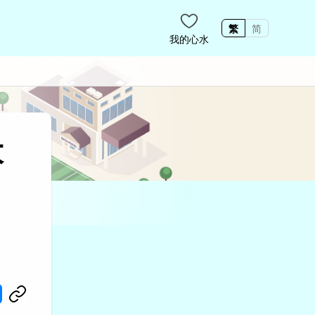
繁
简
我的心水
大