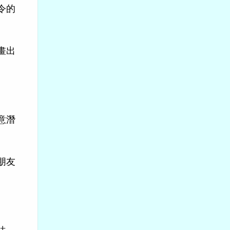
令的
畫出
意潛
朋友
法，