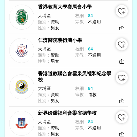
香港教育大學賽馬會小學
大埔區
校網：
84
類別：
資助
宗教：
不適用
性別：
男女
仁濟醫院蔡衍濤小學
大埔區
校網：
84
類別：
資助
宗教：
不適用
性別：
男女
香港道教聯合會雲泉吳禮和紀念學
校
大埔區
校網：
84
類別：
資助
宗教：
道教
性別：
男女
新界婦孺福利會梁省德學校
大埔區
校網：
84
類別：
資助
宗教：
不適用
性別：
男女