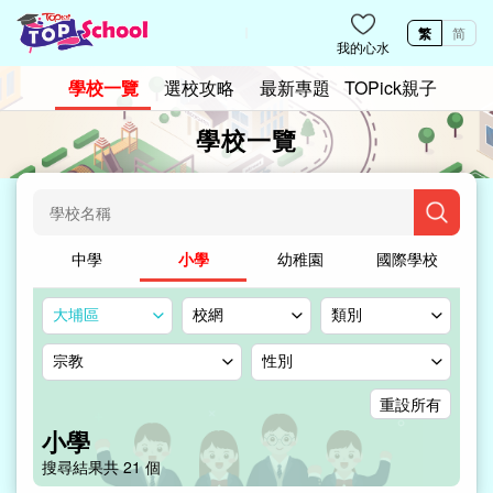
TOPSchool｜學校一覽｜香港經濟日報 hket.com
繁
简
我的心水
學校一覽
選校攻略
最新專題
TOPick親子
學校一覽
中學
小學
幼稚園
國際學校
大埔區
校網
類別
宗教
性別
重設所有
小學
搜尋結果共
21
個