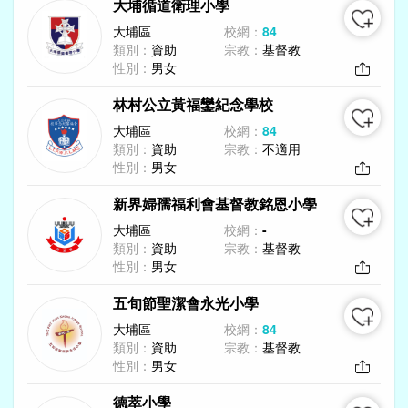
大埔循道衛理小學
大埔區
校網：
84
類別：
資助
宗教：
基督教
性別：
男女
林村公立黃福鑾紀念學校
大埔區
校網：
84
類別：
資助
宗教：
不適用
性別：
男女
新界婦孺福利會基督教銘恩小學
大埔區
校網：
-
類別：
資助
宗教：
基督教
性別：
男女
五旬節聖潔會永光小學
大埔區
校網：
84
類別：
資助
宗教：
基督教
性別：
男女
德萃小學