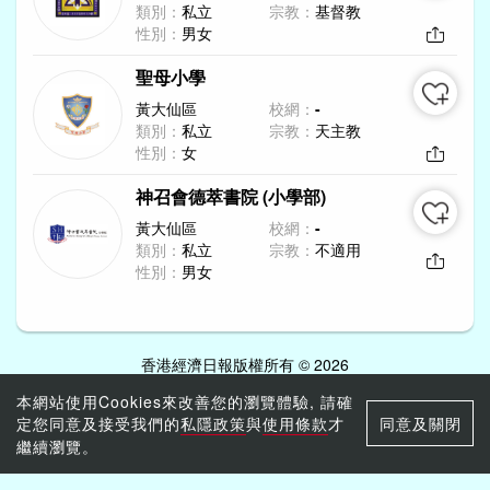
類別：
私立
宗教：
基督教
性別：
男女
聖母小學
黃大仙區
校網：
-
類別：
私立
宗教：
天主教
性別：
女
神召會德萃書院 (小學部)
黃大仙區
校網：
-
類別：
私立
宗教：
不適用
性別：
男女
香港經濟日報版權所有 © 2026
本網站使用Cookies來改善您的瀏覽體驗, 請確
定您同意及接受我們的
私隱政策
與
使用條款
才
同意及關閉
繼續瀏覽。