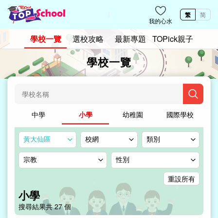
繁
简
我的心水
學校一覽
選校攻略
最新專題
TOPick親子
學校一覽
中學
小學
幼稚園
國際學校
黃大仙區
校網
類別
宗教
性別
重設所有
小學
搜尋結果共
27
個