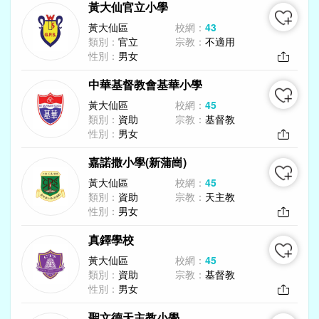
黃大仙官立小學
黃大仙區
校網：
43
類別：
官立
宗教：
不適用
性別：
男女
中華基督教會基華小學
黃大仙區
校網：
45
類別：
資助
宗教：
基督教
性別：
男女
嘉諾撒小學(新蒲崗)
黃大仙區
校網：
45
類別：
資助
宗教：
天主教
性別：
男女
真鐸學校
黃大仙區
校網：
45
類別：
資助
宗教：
基督教
性別：
男女
聖文德天主教小學