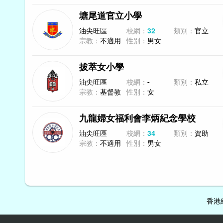
塘尾道官立小學
油尖旺區
校網：
32
類別：
官立
宗教：
不適用
性別：
男女
拔萃女小學
油尖旺區
校網：
-
類別：
私立
宗教：
基督教
性別：
女
九龍婦女福利會李炳紀念學校
油尖旺區
校網：
34
類別：
資助
宗教：
不適用
性別：
男女
香港