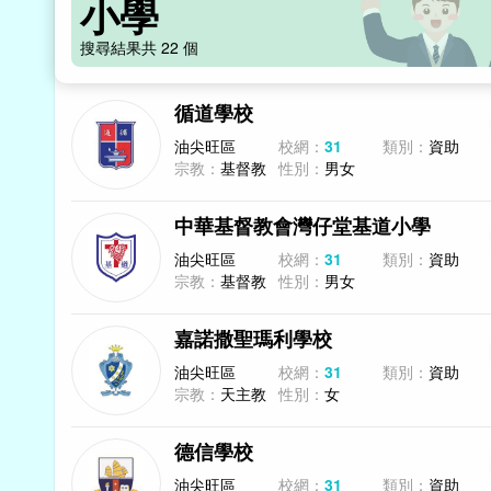
小學
搜尋結果共
22
個
循道學校
油尖旺區
校網：
31
類別：
資助
宗教：
基督教
性別：
男女
中華基督教會灣仔堂基道小學
油尖旺區
校網：
31
類別：
資助
宗教：
基督教
性別：
男女
嘉諾撒聖瑪利學校
油尖旺區
校網：
31
類別：
資助
宗教：
天主教
性別：
女
德信學校
油尖旺區
校網：
31
類別：
資助