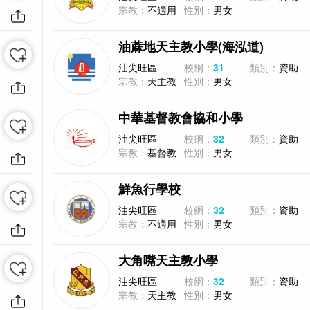
宗教：
不適用
性別：
男女
油蔴地天主教小學(海泓道)
油尖旺區
校網：
31
類別：
資助
宗教：
天主教
性別：
男女
中華基督教會協和小學
油尖旺區
校網：
32
類別：
資助
宗教：
基督教
性別：
男女
鮮魚行學校
油尖旺區
校網：
32
類別：
資助
宗教：
不適用
性別：
男女
大角嘴天主教小學
油尖旺區
校網：
32
類別：
資助
宗教：
天主教
性別：
男女