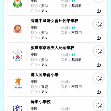
東區
校網：
16
類別：
資助
宗教：
基督教
性別：
男女
香港中國婦女會丘佐榮學校
東區
校網：
16
類別：
資助
宗教：
不適用
性別：
男女
救世軍韋理夫人紀念學校
東區
校網：
16
類別：
資助
宗教：
基督教
性別：
男女
港大同學會小學
東區
校網：
-
類別：
直資
宗教：
不適用
性別：
男女
蘇浙小學校
東區
校網：
-