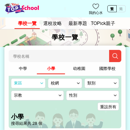
繁
简
我的心水
學校一覽
選校攻略
最新專題
TOPick親子
學校一覽
中學
小學
幼稚園
國際學校
東區
校網
類別
宗教
性別
重設所有
小學
搜尋結果共
28
個