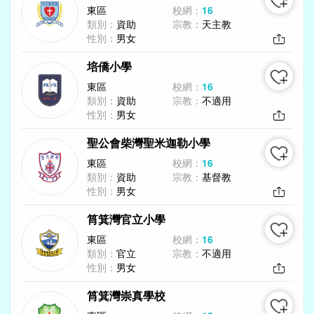
東區
校網：
16
類別：
資助
宗教：
天主教
性別：
男女
培僑小學
東區
校網：
16
類別：
資助
宗教：
不適用
性別：
男女
聖公會柴灣聖米迦勒小學
東區
校網：
16
類別：
資助
宗教：
基督教
性別：
男女
筲箕灣官立小學
東區
校網：
16
類別：
官立
宗教：
不適用
性別：
男女
筲箕灣崇真學校