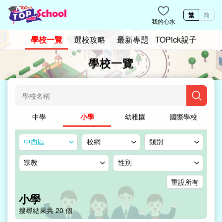
TOPSchool｜學校一覽｜香港經濟日報 hket.com
繁
简
我的心水
學校一覽
選校攻略
最新專題
TOPick親子
學校一覽
中學
小學
幼稚園
國際學校
中西區
校網
類別
宗教
性別
重設所有
小學
搜尋結果共
20
個