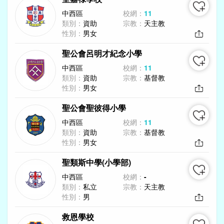
中西區
校網：
11
類別：
資助
宗教：
天主教
性別：
男女
聖公會呂明才紀念小學
中西區
校網：
11
類別：
資助
宗教：
基督教
性別：
男女
聖公會聖彼得小學
中西區
校網：
11
類別：
資助
宗教：
基督教
性別：
男女
聖類斯中學(小學部)
中西區
校網：
-
類別：
私立
宗教：
天主教
性別：
男
救恩學校