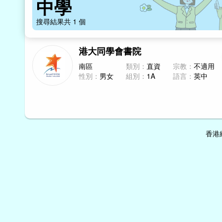
中學
搜尋結果共
1
個
港大同學會書院
南區
類別：
直資
宗教：
不適用
性別：
男女
組別：
1A
語言：
英中
香港