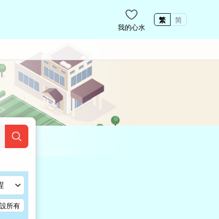
繁
简
我的心水
程
設所有