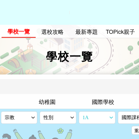
學校一覽
選校攻略
最新專題
TOPick親子
學校一覽
幼稚園
國際學校
宗教
性別
1A
國際課
重